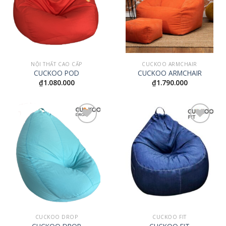
thích
thích
NỘI THẤT CAO CẤP
CUCKOO ARMCHAIR
CUCKOO POD
CUCKOO ARMCHAIR
₫
1.080.000
₫
1.790.000
Thêm
Thêm
vào
vào
yêu
yêu
thích
thích
CUCKOO DROP
CUCKOO FIT