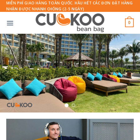
Skip
MIỄN PHÍ GIAO HÀNG TOÀN QUỐC. HẦU HẾT CÁC ĐƠN ĐẶT HÀNG
NHẬN ĐƯỢC NHANH CHÓNG (2-5 NGÀY)
to
content
0