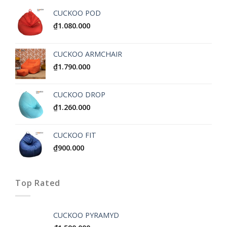
CUCKOO POD
₫
1.080.000
CUCKOO ARMCHAIR
₫
1.790.000
CUCKOO DROP
₫
1.260.000
CUCKOO FIT
₫
900.000
Top Rated
CUCKOO PYRAMYD