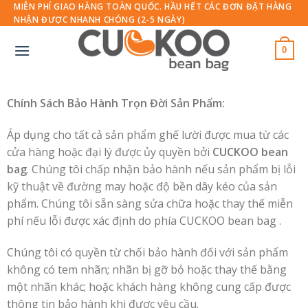
Skip
MIỄN PHÍ GIAO HÀNG TOÀN QUỐC. HẦU HẾT CÁC ĐƠN ĐẶT HÀNG
NHẬN ĐƯỢC NHANH CHÓNG (2-5 NGÀY)
to
content
0
Chính Sách Bảo Hành Trọn Đời Sản Phẩm:
Áp dụng cho tất cả sản phẩm ghế lười được mua từ các
cửa hàng hoặc đại lý được ủy quyền bởi
CUCKOO bean
bag
. Chúng tôi chấp nhận bảo hành nếu sản phẩm bị lỗi
kỹ thuật về đường may hoặc độ bền dây kéo của sản
phẩm. Chúng tôi sẵn sàng sửa chữa hoặc thay thế miễn
phí nếu lỗi được xác định do phía CUCKOO bean bag .
Chúng tôi có quyền từ chối bảo hành đối với sản phẩm
không có tem nhãn; nhãn bị gỡ bỏ hoặc thay thế bằng
một nhãn khác; hoặc khách hàng không cung cấp được
thông tin bảo hành khi được yêu cầu.