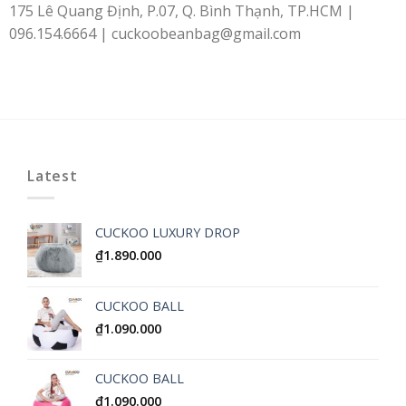
175 Lê Quang Định, P.07, Q. Bình Thạnh, TP.HCM |
096.154.6664 | cuckoobeanbag@gmail.com
Latest
CUCKOO LUXURY DROP
₫
1.890.000
CUCKOO BALL
₫
1.090.000
CUCKOO BALL
₫
1.090.000