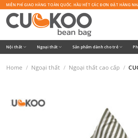
Skip
MIỄN PHÍ GIAO HÀNG TOÀN QUỐC. HẦU HẾT CÁC ĐƠN ĐẶT HÀNG N
to
content
Nội thất
Ngoại thất
Sản phẩm dành cho trẻ
Ph
Home
/
Ngoại thất
/
Ngoại thất cao cấp
/
CU
Thêm
vào
yêu
thích