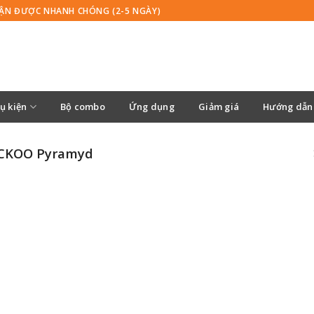
HẬN ĐƯỢC NHANH CHÓNG (2-5 NGÀY)
ụ kiện
Bộ combo
Ứng dụng
Giảm giá
Hướng dẫn 
CKOO Pyramyd