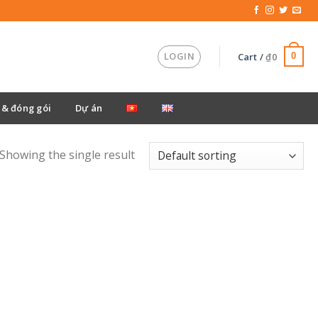
LOGIN
Cart /
₫
0
0
& đóng gói
Dự án
Showing the single result