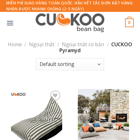
Skip
MIỄN PHÍ GIAO HÀNG TOÀN QUỐC. HẦU HẾT CÁC ĐƠN ĐẶT HÀNG
NHẬN ĐƯỢC NHANH CHÓNG (2-5 NGÀY)
to
content
0
Home
/
Ngoại thất
/
Ngoại thất cơ bản
/
CUCKOO
Pyramyd
Thêm
Thêm
vào
vào
yêu
yêu
thích
thích