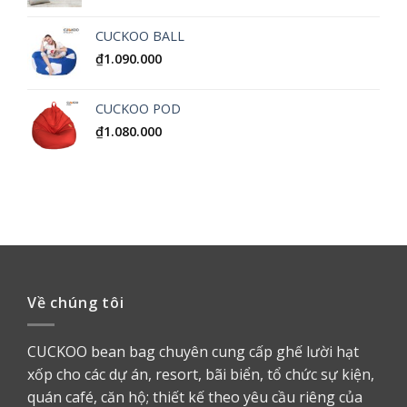
CUCKOO BALL
₫
1.090.000
CUCKOO POD
₫
1.080.000
Về chúng tôi
CUCKOO bean bag chuyên cung cấp ghế lười hạt
xốp cho các dự án, resort, bãi biển, tổ chức sự kiện,
quán café, căn hộ; thiết kế theo yêu cầu riêng của