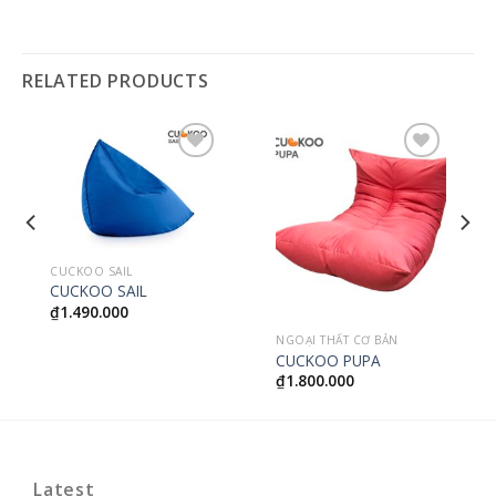
RELATED PRODUCTS
Thêm
Thêm
vào
vào
yêu
yêu
thích
thích
CUCKOO SAIL
CUCKOO SAIL
₫
1.490.000
NGOẠI THẤT CƠ BẢN
CUCKOO PUPA
₫
1.800.000
Latest