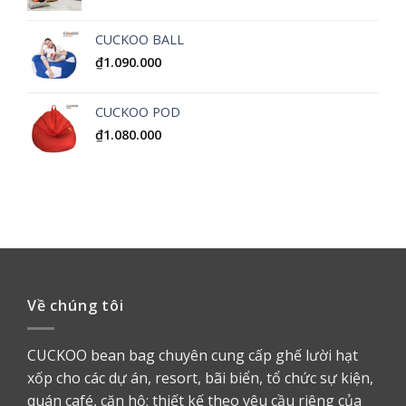
CUCKOO BALL
₫
1.090.000
CUCKOO POD
₫
1.080.000
Về chúng tôi
CUCKOO bean bag chuyên cung cấp ghế lười hạt
xốp cho các dự án, resort, bãi biển, tổ chức sự kiện,
quán café, căn hộ; thiết kế theo yêu cầu riêng của