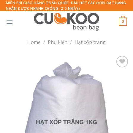
Skip
MIỄN PHÍ GIAO HÀNG TOÀN QUỐC. HẦU HẾT CÁC ĐƠN ĐẶT HÀNG
NHẬN ĐƯỢC NHANH CHÓNG (2-5 NGÀY)
to
content
0
Home
/
Phụ kiện
/
Hạt xốp trắng
Thêm
vào
yêu
thích