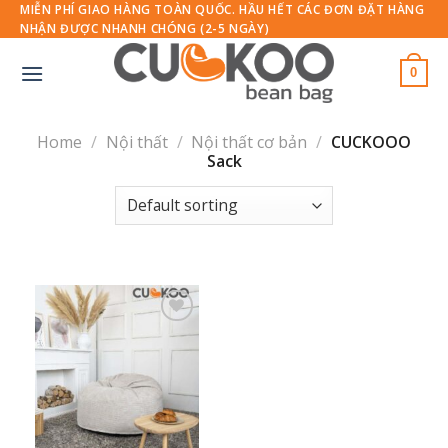
Skip
MIỄN PHÍ GIAO HÀNG TOÀN QUỐC. HẦU HẾT CÁC ĐƠN ĐẶT HÀNG
NHẬN ĐƯỢC NHANH CHÓNG (2-5 NGÀY)
to
content
0
Home
/
Nội thất
/
Nội thất cơ bản
/
CUCKOOO
Sack
Thêm
vào
yêu
thích